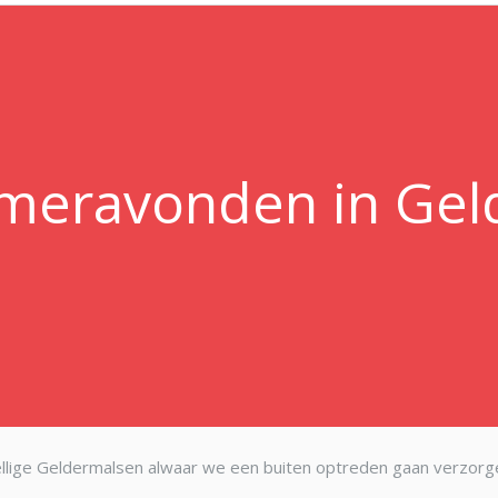
meravonden in Gel
llige Geldermalsen alwaar we een buiten optreden gaan verzorge