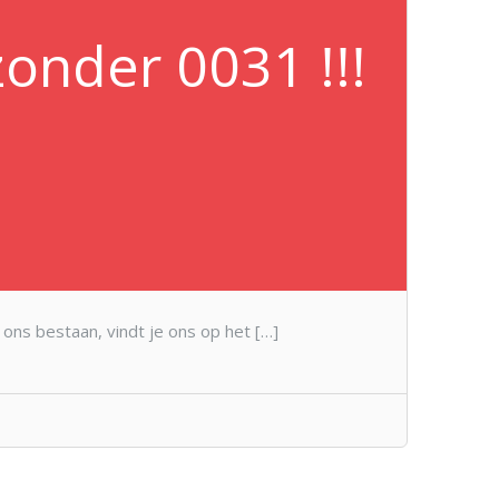
zonder 0031 !!!
 ons bestaan, vindt je ons op het […]