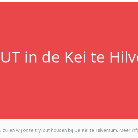
UT in de Kei te Hil
016 zullen wij onze try-out houden bij De Kei te Hilversum. Meer inf