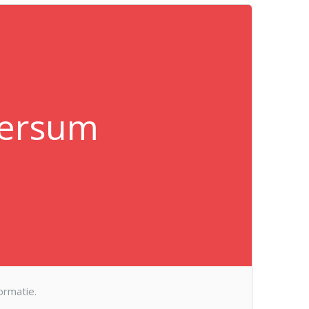
versum
ormatie.