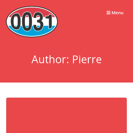
Skip
to
Menu
content
Author:
Pierre