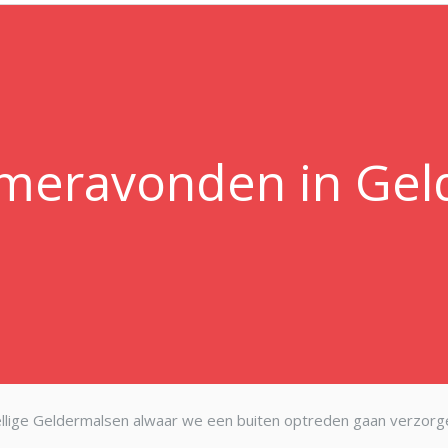
meravonden in Gel
llige Geldermalsen alwaar we een buiten optreden gaan verzorge