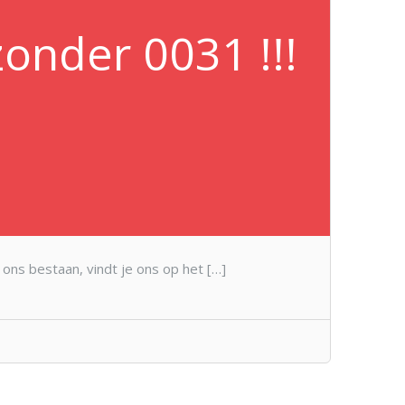
zonder 0031 !!!
 ons bestaan, vindt je ons op het […]